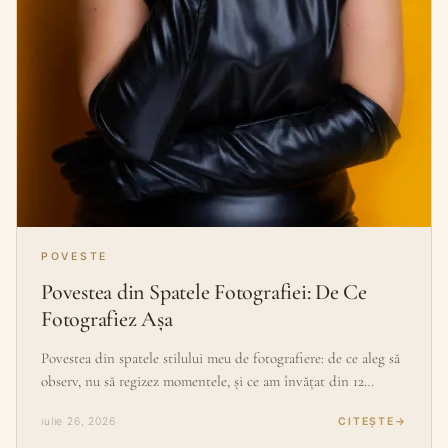
POVESTE
Povestea din Spatele Fotografiei: De Ce
Fotografiez Așa
Povestea din spatele stilului meu de fotografiere: de ce aleg să
observ, nu să regizez momentele, și ce am învățat din 12…
iulie 26, 2026
CITEȘTE