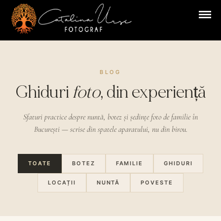
BLOG
Ghiduri
foto
, din experiență
Sfaturi practice despre nuntă, botez și ședințe foto de familie în
București — scrise din spatele aparatului, nu din birou.
TOATE
BOTEZ
FAMILIE
GHIDURI
LOCAȚII
NUNTĂ
POVESTE