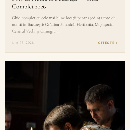
Complet 2026
Ghid complet cu cele mai bune locații pentru ședința foto de
nuntă în București: Grădina Botanică, Herăstrău, Mogoșoaia,
Centrul Vechi și Cișmigiu.…
iulie 23, 2026
CITEȘTE