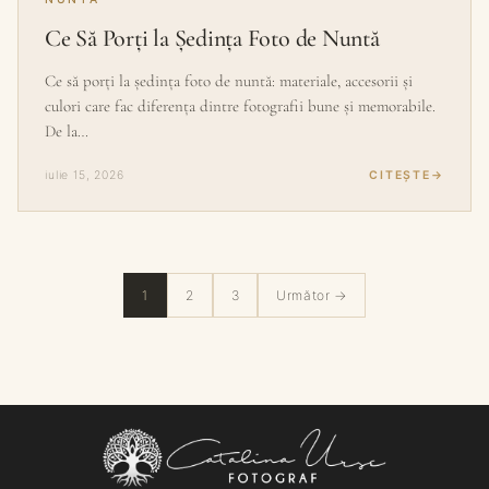
Ce Să Porți la Ședința Foto de Nuntă
Ce să porți la ședința foto de nuntă: materiale, accesorii și
culori care fac diferența dintre fotografii bune și memorabile.
De la…
iulie 15, 2026
CITEȘTE
1
2
3
Următor →